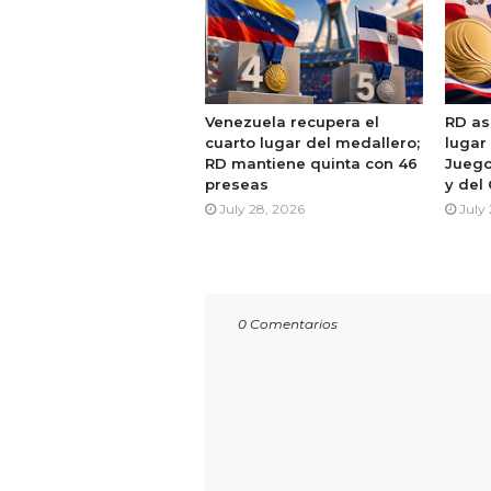
Venezuela recupera el
RD as
cuarto lugar del medallero;
lugar
RD mantiene quinta con 46
Juego
preseas
y del
July 28, 2026
July
0 Comentarios