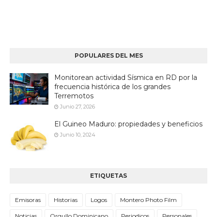
POPULARES DEL MES
Monitorean actividad Sísmica en RD por la
frecuencia histórica de los grandes
Terremotos
Junio 27, 2026
El Guineo Maduro: propiedades y beneficios
Junio 10, 2024
ETIQUETAS
Emisoras
Historias
Logos
Montero Photo Film
Noticias
Orgullo Dominicano
Periodicos
Personales