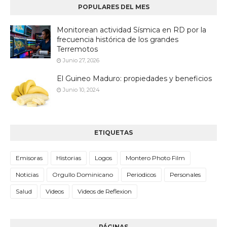
POPULARES DEL MES
Monitorean actividad Sísmica en RD por la
frecuencia histórica de los grandes
Terremotos
Junio 27, 2026
El Guineo Maduro: propiedades y beneficios
Junio 10, 2024
ETIQUETAS
Emisoras
Historias
Logos
Montero Photo Film
Noticias
Orgullo Dominicano
Periodicos
Personales
Salud
Videos
Videos de Reflexion
PÁGINAS