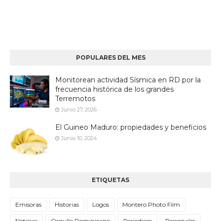
POPULARES DEL MES
Monitorean actividad Sísmica en RD por la
frecuencia histórica de los grandes
Terremotos
Junio 27, 2026
El Guineo Maduro: propiedades y beneficios
Junio 10, 2024
ETIQUETAS
Emisoras
Historias
Logos
Montero Photo Film
Noticias
Orgullo Dominicano
Periodicos
Personales