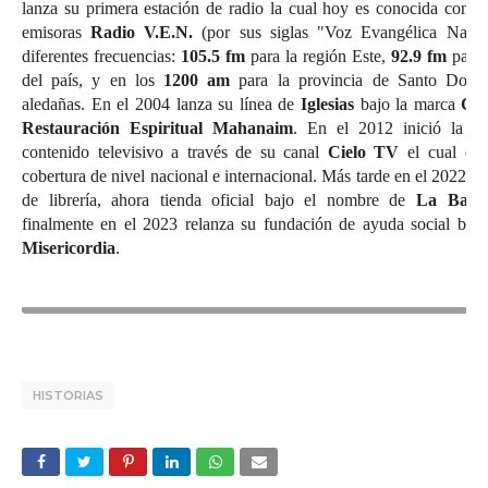
lanza su primera estación de radio la cual hoy es conocida como
emisoras
Radio V.E.N.
(por sus siglas "Voz Evangélica Nacio
diferentes frecuencias:
105.5 fm
para la región Este,
92.9 fm
para 
del país, y en los
1200 am
para la provincia de Santo Domi
aledañas. En el 2004 lanza su línea de
Iglesias
bajo la marca
Cen
Restauración Espiritual Mahanaim
. En el 2012 inició la tr
contenido televisivo a través de su canal
Cielo TV
el cual cue
cobertura de nivel nacional e internacional. Más tarde en el 2022 re
de librería, ahora tienda oficial bajo el nombre de
La Batal
finalmente en el 2023 relanza su fundación de ayuda social baj
Misericordia
.
HISTORIAS