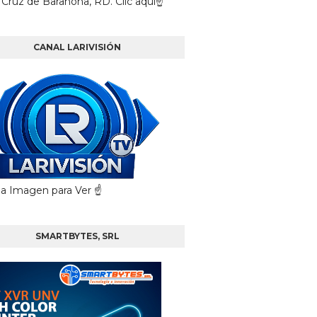
 Cruz de Barahona, RD. Clic aquí☝
CANAL LARIVISIÓN
 la Imagen para Ver ☝️
SMARTBYTES, SRL