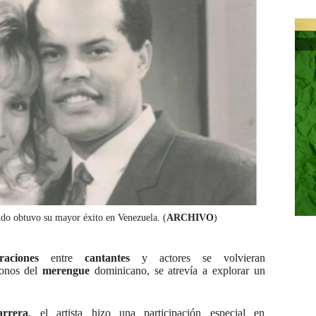
ndo obtuvo su mayor éxito en Venezuela. (
ARCHIVO
)
raciones
entre
cantantes
y actores se volvieran
conos del
merengue
dominicano, se atrevía a explorar un
arrera
, el artista hizo una participación especial en