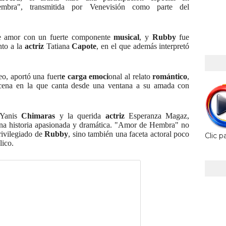
ra", transmitida por Venevisión como parte del
 de amor con un fuerte componente
musical
, y
Rubby
fue
nto a la
actriz
Tatiana
Capote
, en el que además interpretó
eo, aportó una fuert
e carga emoci
onal al relato
romántico
,
ena en la que canta desde una ventana a su amada con
n Yanis
Chimaras
y la querida
actriz
Esperanza Magaz,
na historia apasionada y dramática. "Amor de Hembra" no
ivilegiado de
Rubby
, sino también una faceta actoral poco
Clic p
lico.