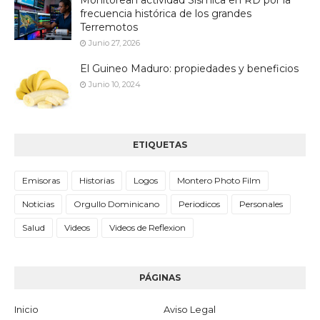
Monitorean actividad Sísmica en RD por la
frecuencia histórica de los grandes
Terremotos
Junio 27, 2026
El Guineo Maduro: propiedades y beneficios
Junio 10, 2024
ETIQUETAS
Emisoras
Historias
Logos
Montero Photo Film
Noticias
Orgullo Dominicano
Periodicos
Personales
Salud
Videos
Videos de Reflexion
PÁGINAS
Inicio
Aviso Legal